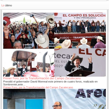
Lo
último
Primer Foro, por la Transformación del Campo Zacatecano
Presidió el gobernador David Monreal este primero de cuatro foros, realizado en
Sombrerete,ante…
Primer Foro, por la Transformación del Campo Zacatecano