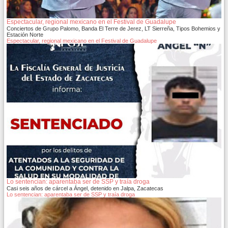
Espectacular, regional mexicano en el Festival de Guadalupe
Conciertos de Grupo Palomo, Banda El Terre de Jerez, LT Sierreña, Tipos Bohemios y
Estación Norte
Espectacular, regional mexicano en el Festival de Guadalupe
Lo sentencian: aparentaba ser de SSP y traía droga
Casi seis años de cárcel a Ángel, detenido en Jalpa, Zacatecas
Lo sentencian: aparentaba ser de SSP y traía droga