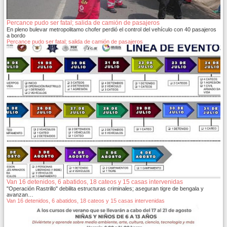
Percance pudo ser fatal; salida de camión de pasajeros
En pleno bulevar metropolitamo chofer perdió el control del vehículo con 40 pasajeros
a bordo
Percance pudo ser fatal; salida de camión de pasajeros
Van 16 detenidos, 6 abatidos, 18 cateos y 15 casas intervenidas
"Operación Rastrillo" debilita estructuras criminales; aseguran tigre de bengala y
avanzan…
Van 16 detenidos, 6 abatidos, 18 cateos y 15 casas intervenidas