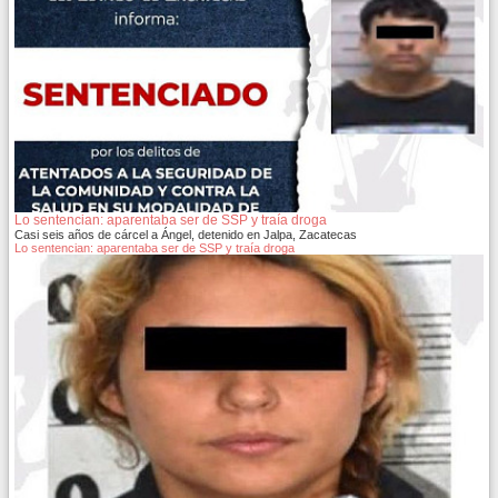
Lo sentencian: aparentaba ser de SSP y traía droga
Casi seis años de cárcel a Ángel, detenido en Jalpa, Zacatecas
Lo sentencian: aparentaba ser de SSP y traía droga