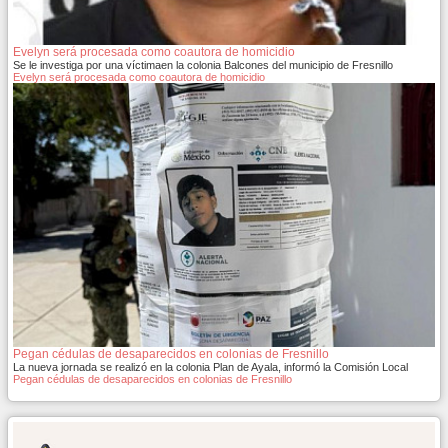
Evelyn será procesada como coautora de homicidio
Se le investiga por una víctimaen la colonia Balcones del municipio de Fresnillo
Evelyn será procesada como coautora de homicidio
Pegan cédulas de desaparecidos en colonias de Fresnillo
La nueva jornada se realizó en la colonia Plan de Ayala, informó la Comisión Local
Pegan cédulas de desaparecidos en colonias de Fresnillo