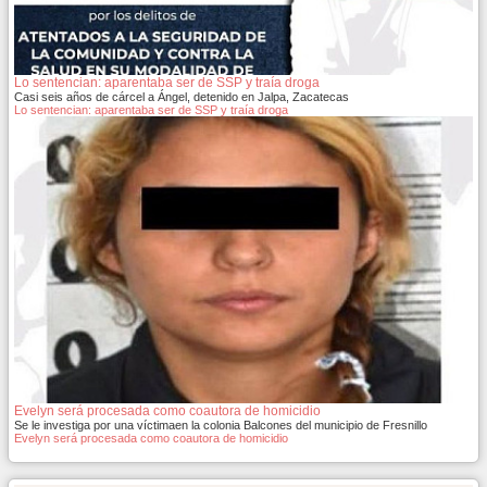
Lo sentencian: aparentaba ser de SSP y traía droga
Casi seis años de cárcel a Ángel, detenido en Jalpa, Zacatecas
Lo sentencian: aparentaba ser de SSP y traía droga
Evelyn será procesada como coautora de homicidio
Se le investiga por una víctimaen la colonia Balcones del municipio de Fresnillo
Evelyn será procesada como coautora de homicidio