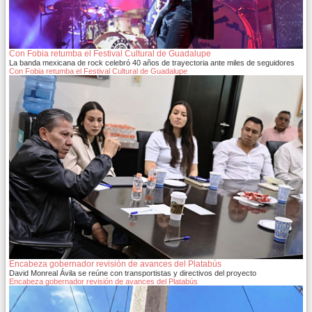
Con Fobia retumba el Festival Cultural de Guadalupe
La banda mexicana de rock celebró 40 años de trayectoria ante miles de seguidores
Con Fobia retumba el Festival Cultural de Guadalupe
Encabeza gobernador revisión de avances del Platabús
David Monreal Ávila se reúne con transportistas y directivos del proyecto
Encabeza gobernador revisión de avances del Platabús