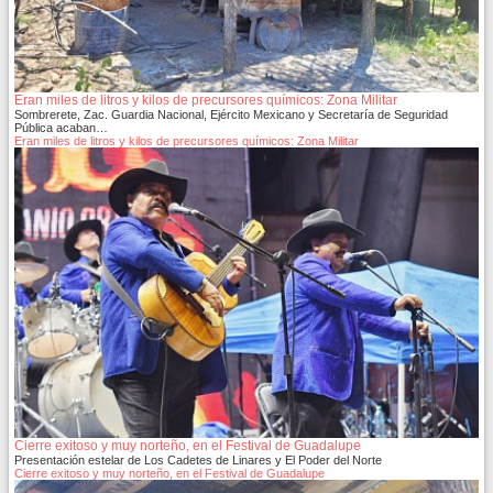
Eran miles de litros y kilos de precursores químicos: Zona Militar
Sombrerete, Zac. Guardia Nacional, Ejército Mexicano y Secretaría de Seguridad
Pública acaban…
Eran miles de litros y kilos de precursores químicos: Zona Militar
Cierre exitoso y muy norteño, en el Festival de Guadalupe
Presentación estelar de Los Cadetes de Linares y El Poder del Norte
Cierre exitoso y muy norteño, en el Festival de Guadalupe