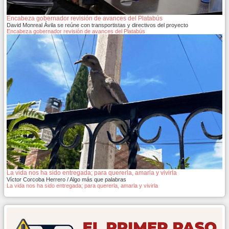
Encabeza gobernador revisión de avances del Platabús
David Monreal Ávila se reúne con transportistas y directivos del proyecto
Encabeza gobernador revisión de avances del Platabús
La vida nos ha sido entregada; para quererla, amarla y vivirla
Víctor Corcoba Herrero / Algo más que palabras
La vida nos ha sido entregada; para quererla, amarla y vivirla