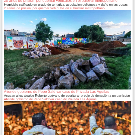
20 años de prisión, por quemar vehículos en el bulevar metropolitano
Homicidio calificado en grado de tentativa, asociación delictuosa y daño en las cosas
20 años de prisión, por quemar vehículos en el bulevar metropolitano
Atiende gobierno de Pepe Saldívar caso de Privada Las Águilas
Acusan al ex alcalde Roberto Luévano de escriturar predio de donación a un particular
Atiende gobierno de Pepe Saldívar caso de Privada Las Águilas