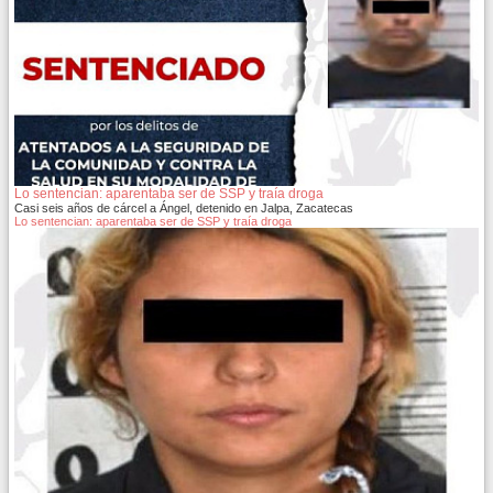
Lo sentencian: aparentaba ser de SSP y traía droga
Casi seis años de cárcel a Ángel, detenido en Jalpa, Zacatecas
Lo sentencian: aparentaba ser de SSP y traía droga