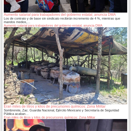
Aumento salarial para trabajadores del gobierno estatal, anuncia DMA
Los de contrato y de base sin sindicato recibirán incremento de 4 %, mientras que
mandos medios,…
Aumento salarial para trabajadores del gobierno estatal, anuncia DMA
Eran miles de litros y kilos de precursores químicos: Zona Militar
Sombrerete, Zac. Guardia Nacional, Ejército Mexicano y Secretaría de Seguridad
Pública acaban…
Eran miles de litros y kilos de precursores químicos: Zona Militar