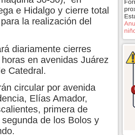
For
a e Hidalgo y cierre total
pro
Est
 para la realización del
Anu
niñ
rá diariamente cierres
15 horas en avenidas Juárez
e Catedral.
án circular por avenida
dencia, Elías Amador,
alientes, primera de
y segunda de los Bolos y
ndo.