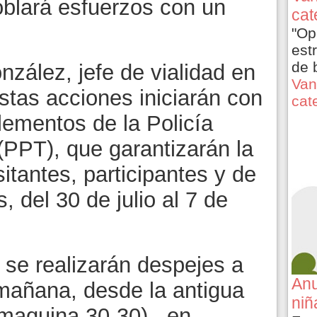
oblará esfuerzos con un
cat
"Op
est
de 
zález, jefe de vialidad en
Van
stas acciones iniciarán con
cat
elementos de la Policía
(PPT), que garantizarán la
sitantes, participantes y de
 del 30 de julio al 7 de
 se realizarán despejes a
Anu
a mañana, desde la antigua
niñ
 (maquina 30-30), en