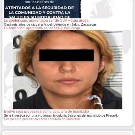
Lo sentencian: aparentaba ser de SSP y traía droga
Casi seis años de cárcel a Ángel, detenido en Jalpa, Zacatecas
Lo sentencian: aparentaba ser de SSP y traía droga
Evelyn será procesada como coautora de homicidio
Se le investiga por una víctimaen la colonia Balcones del municipio de Fresnillo
Evelyn será procesada como coautora de homicidio