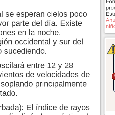
For
pro
al se esperan cielos poco
Est
Anu
r parte del día. Existe
niñ
iones en la noche,
gión occidental y sur del
o sucediendo.
scilará entre 12 y 28
vientos de velocidades de
, soplando principalmente
stado.
ada): El índice de rayos