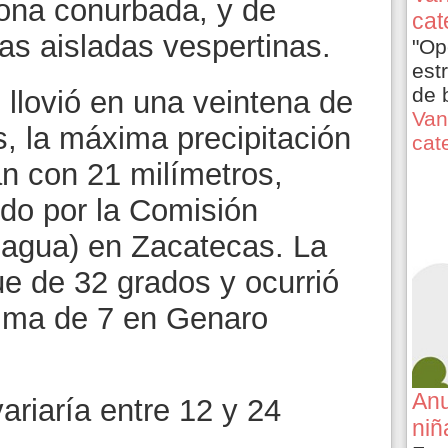
 zona conurbada, y de
cat
ias aisladas vespertinas.
"Op
est
de 
 llovió en una veintena de
Van
, la máxima precipitación
cat
án con 21 milímetros,
ido por la Comisión
nagua) en Zacatecas. La
ue de 32 grados y ocurrió
nima de 7 en Genaro
Anu
ariaría entre 12 y 24
niñ