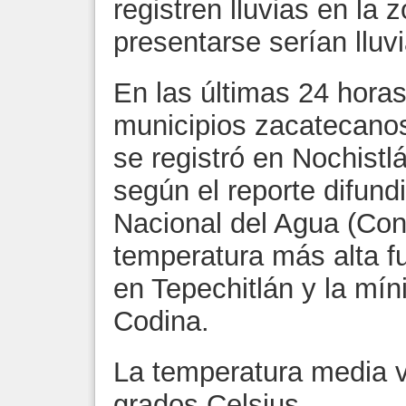
registren lluvias en la
presentarse serían lluv
En las últimas 24 horas
municipios zacatecanos
se registró en Nochistl
según el reporte difund
Nacional del Agua (Co
temperatura más alta f
en Tepechitlán y la mí
Codina.
La temperatura media v
grados Celsius.