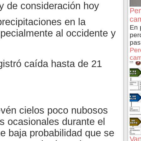
 y de consideración hoy
Per
cam
recipitaciones en la
En 
pecialmente al occidente y
per
pas
Per
cam
gistró caída hasta de 21
revén cielos poco nubosos
 ocasionales durante el
te baja probabilidad que se
Van