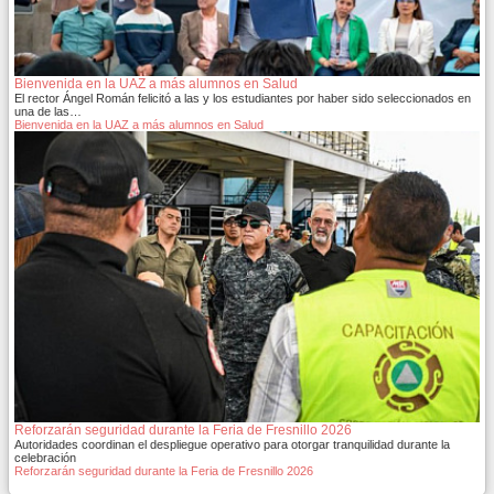
Bienvenida en la UAZ a más alumnos en Salud
El rector Ángel Román felicitó a las y los estudiantes por haber sido seleccionados en
una de las…
Bienvenida en la UAZ a más alumnos en Salud
Reforzarán seguridad durante la Feria de Fresnillo 2026
Autoridades coordinan el despliegue operativo para otorgar tranquilidad durante la
celebración
Reforzarán seguridad durante la Feria de Fresnillo 2026