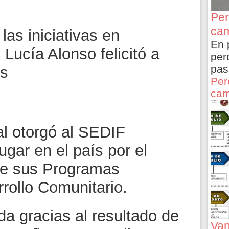
Per
cam
as iniciativas en
En 
 Lucía Alonso felicitó a
per
pas
es
Per
cam
l otorgó al SEDIF
gar en el país por el
e sus Programas
rollo Comunitario.
ida gracias al resultado de
Van