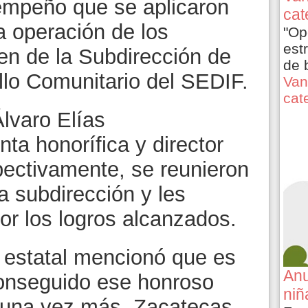
empeño que se aplicaron
cat
a operación de los
"Op
est
n de la Subdirección de
de 
llo Comunitario del SEDIF.
Van
cat
lvaro Elías
nta honorífica y director
pectivamente, se reunieron
a subdirección y les
or los logros alcanzados.
 estatal mencionó que es
Anu
conseguido ese honroso
niñ
, una vez más, Zacatecas