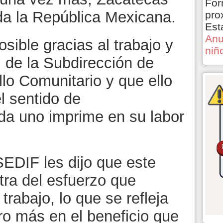
For
oda la República Mexicana.
pro
Est
Anu
sible gracias al trabajo y
niñ
l de la Subdirección de
lo Comunitario y que ello
el sentido de
da uno imprime en su labor
 SEDIF les dijo que este
ra del esfuerzo que
trabajo, lo que se refleja
ro más en el beneficio que