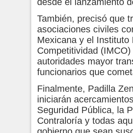
desde el lanzamiento de
También, precisó que t
asociaciones civiles c
Mexicana y el Instituto
Competitividad (IMCO) p
autoridades mayor trans
funcionarios que comet
Finalmente, Padilla Ze
iniciarán acercamientos
Seguridad Pública, la P
Contraloría y todas aqu
gobierno que sean susc