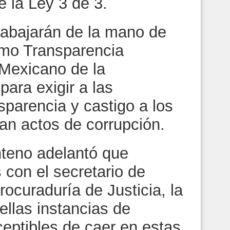
 la Ley 3 de 3.
rabajarán de la mano de
omo Transparencia
 Mexicano de la
ara exigir a las
parencia y castigo a los
an actos de corrupción.
nteno adelantó que
 con el secretario de
rocuraduría de Justicia, la
ellas instancias de
eptibles de caer en estas