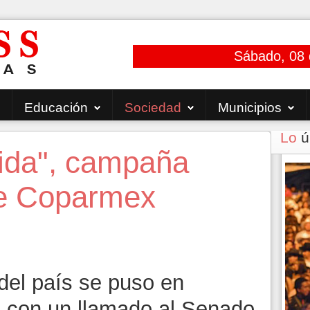
Sábado, 08 
Educación
Sociedad
Municipios
Lo
ú
ida", campaña
de Coparmex
 del país se puso en
 con un llamado al Senado