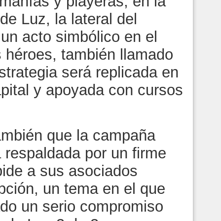
manías y playeras, en la
e Luz, la lateral del
un acto simbólico en el
 héroes, también llamado
estrategia será replicada en
apital y apoyada con cursos
también que la campaña
respaldada por un firme
pide a sus asociados
pción, un tema en el que
o un serio compromiso