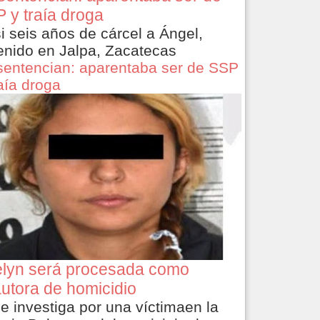
 y traía droga
i seis años de cárcel a Ángel,
enido en Jalpa, Zacatecas
sentencian: aparentaba ser de SSP
raía droga
lyn será procesada como
utora de homicidio
le investiga por una víctimaen la