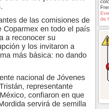
col
.
Fre
Eve
tantes de las comisiones de
de 
e Coparmex en todo el país
ía a reconocer su
upción y los invitaron a
orma más básica: no dando
ente nacional de Jóvenes
Tristán, representante
 México, confiaron en que
rdida servirá de semilla