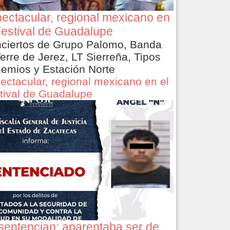
ectacular, regional mexicano en
Festival de Guadalupe
ciertos de Grupo Palomo, Banda
Terre de Jerez, LT Sierreña, Tipos
emios y Estación Norte
ectacular, regional mexicano en el
tival de Guadalupe
sentencian: aparentaba ser de