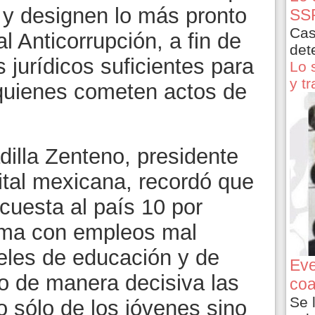
 y designen lo más pronto
SSP
Cas
l Anticorrupción, a fin de
det
 jurídicos suficientes para
Lo 
y t
 quienes cometen actos de
dilla Zenteno, presidente
tal mexicana, recordó que
cuesta al país 10 por
tima con empleos mal
eles de educación y de
Eve
o de manera decisiva las
coa
Se 
 sólo de los jóvenes sino