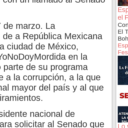
Esp
el 
7 de marzo. La
Con
El 
l de a República Mexicana
Boh
la ciudad de México,
Esp
Fes
YoNoDoyMordida en la
 parte de su programa
a la corrupción, a la que
al mayor del país y al que
iramientos.
idente nacional de
a solicitar al Senado que
Lo 