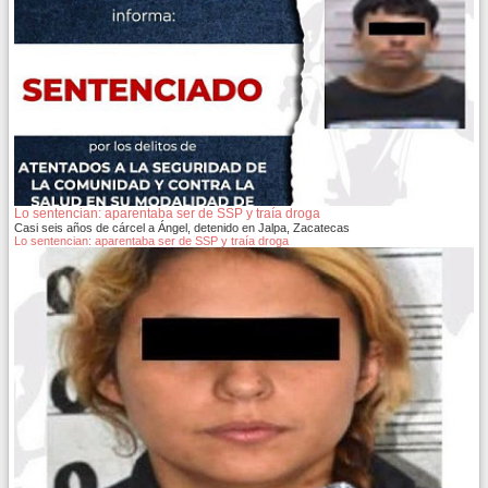
Lo sentencian: aparentaba ser de SSP y traía droga
Casi seis años de cárcel a Ángel, detenido en Jalpa, Zacatecas
Lo sentencian: aparentaba ser de SSP y traía droga