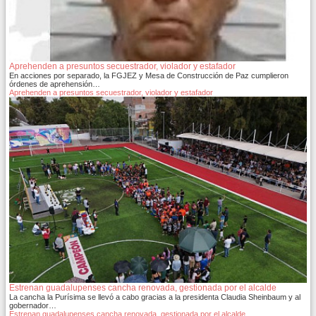
Aprehenden a presuntos secuestrador, violador y estafador
En acciones por separado, la FGJEZ y Mesa de Construcción de Paz cumplieron
órdenes de aprehensión…
Aprehenden a presuntos secuestrador, violador y estafador
Estrenan guadalupenses cancha renovada, gestionada por el alcalde
La cancha la Purísima se llevó a cabo gracias a la presidenta Claudia Sheinbaum y al
gobernador…
Estrenan guadalupenses cancha renovada, gestionada por el alcalde