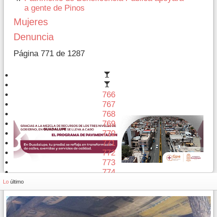
a gente de Pinos
Mujeres
Denuncia
Página 771 de 1287
766
767
768
769
770
771
772
773
774
775
Lo
último