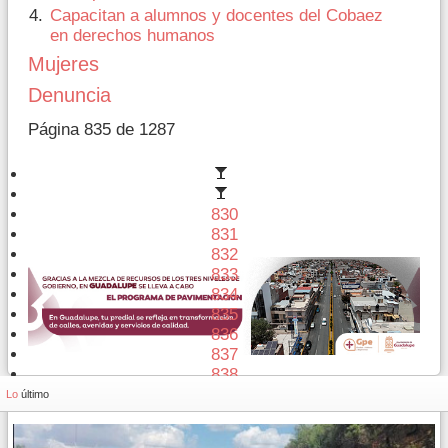
Capacitan a alumnos y docentes del Cobaez
en derechos humanos
Mujeres
Denuncia
Página 835 de 1287
830
831
832
833
834
835
836
837
838
839
Lo
último