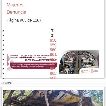
Mujeres
Denuncia
Página 963 de 1287
958
959
960
961
962
963
964
965
966
967
Lo
último