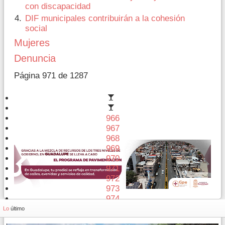
con discapacidad
DIF municipales contribuirán a la cohesión
social
Mujeres
Denuncia
Página 971 de 1287
966
967
968
969
970
971
972
973
974
975
Lo
último