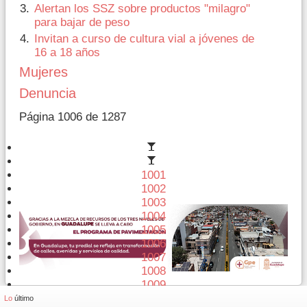
Alertan los SSZ sobre productos "milagro"
para bajar de peso
Invitan a curso de cultura vial a jóvenes de
16 a 18 años
Mujeres
Denuncia
Página 1006 de 1287
1001
1002
1003
1004
1005
1006
1007
1008
1009
1010
Lo
último