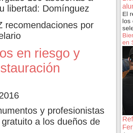
alu
u libertad: Domínguez
El 
los
 recomendaciones por
sel
elario
Bie
en 
ios en riesgo y
estauración
 2016
umentos y profesionistas
Ref
 gratuito a los dueños de
Fer