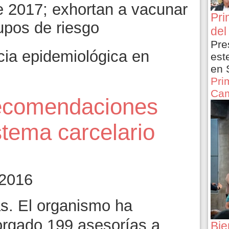
e 2017; exhortan a vacunar
Pri
rupos de riesgo
del
Pre
cia epidemiológica en
est
en 
Pri
Cam
ecomendaciones
stema carcelario
 2016
s. El organismo ha
torgado 199 asesorías a
Bie