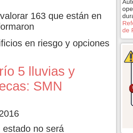
Aut
ope
 valorar 163 que están en
dur
Ref
nformaron
de 
ficios en riesgo y opciones
río 5 lluvias y
tecas: SMN
 2016
l estado no será