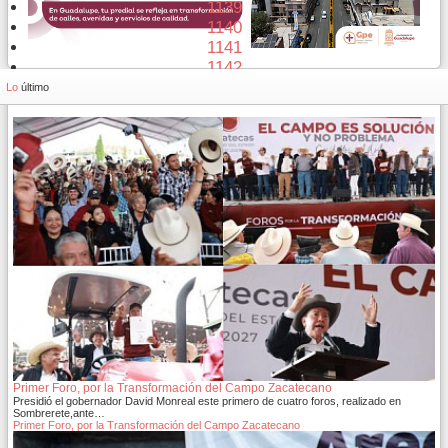
1139
1140
1141
1142
1143
Lo
último
Primer Foro, por la Transformación del Campo Zacatecano
Presidió el gobernador David Monreal este primero de cuatro foros, realizado en
Sombrerete,ante…
Primer Foro, por la Transformación del Campo Zacatecano