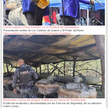
Cierre exitoso y muy norteño, en el Festival de Guadalupe
Presentación estelar de Los Cadetes de Linares y El Poder del Norte
Cierre exitoso y muy norteño, en el Festival de Guadalupe
Revientan cocina de drogas sintéticas en sierra de Sombrerete
El sitio fue localizado y desmantelado por las Fuerzas de Seguridad; ahí se ubicaron
cuatro zonas…