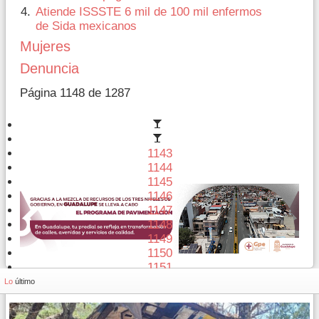
Atiende ISSSTE 6 mil de 100 mil enfermos
de Sida mexicanos
Mujeres
Denuncia
Página 1148 de 1287
1143
1144
1145
1146
1147
1148
1149
1150
1151
1152
Lo
último