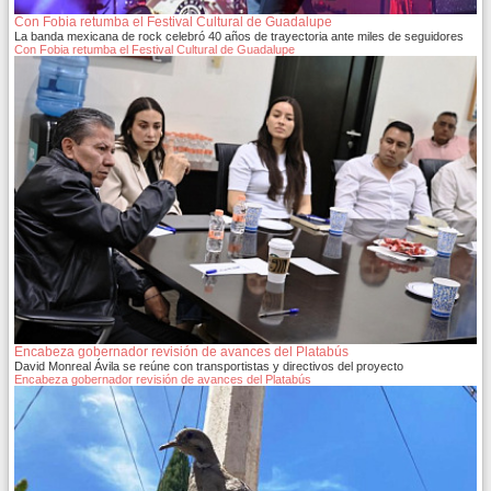
Con Fobia retumba el Festival Cultural de Guadalupe
La banda mexicana de rock celebró 40 años de trayectoria ante miles de seguidores
Con Fobia retumba el Festival Cultural de Guadalupe
Encabeza gobernador revisión de avances del Platabús
David Monreal Ávila se reúne con transportistas y directivos del proyecto
Encabeza gobernador revisión de avances del Platabús