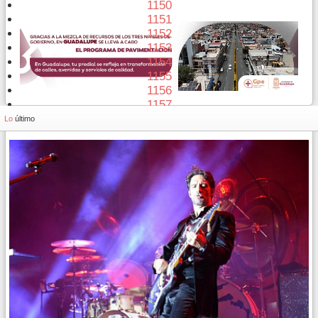
1150
1151
1152
1153
1154
1155
1156
1157
1158
Lo
último