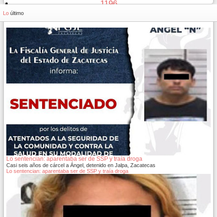
1196
1197
Lo
último
Lo sentencian: aparentaba ser de SSP y traía droga
Casi seis años de cárcel a Ángel, detenido en Jalpa, Zacatecas
Lo sentencian: aparentaba ser de SSP y traía droga