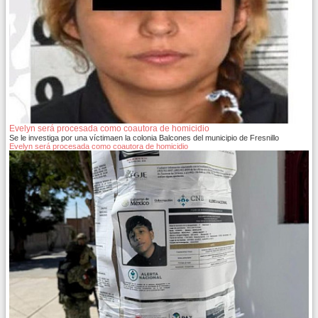
Evelyn será procesada como coautora de homicidio
Se le investiga por una víctimaen la colonia Balcones del municipio de Fresnillo
Evelyn será procesada como coautora de homicidio