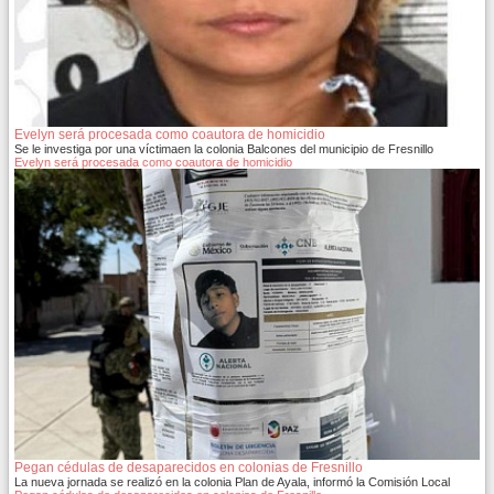
Evelyn será procesada como coautora de homicidio
Se le investiga por una víctimaen la colonia Balcones del municipio de Fresnillo
Evelyn será procesada como coautora de homicidio
Pegan cédulas de desaparecidos en colonias de Fresnillo
La nueva jornada se realizó en la colonia Plan de Ayala, informó la Comisión Local