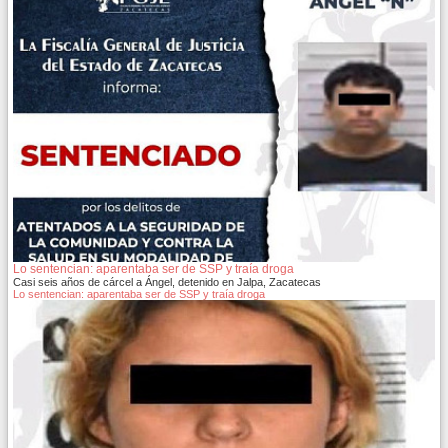
Lo sentencian: aparentaba ser de SSP y traía droga
Casi seis años de cárcel a Ángel, detenido en Jalpa, Zacatecas
Lo sentencian: aparentaba ser de SSP y traía droga