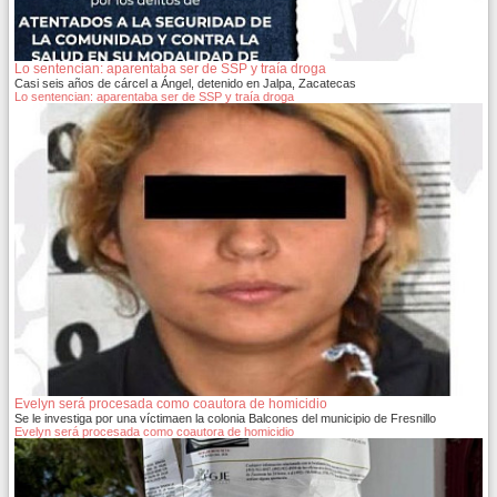
Lo sentencian: aparentaba ser de SSP y traía droga
Casi seis años de cárcel a Ángel, detenido en Jalpa, Zacatecas
Lo sentencian: aparentaba ser de SSP y traía droga
Evelyn será procesada como coautora de homicidio
Se le investiga por una víctimaen la colonia Balcones del municipio de Fresnillo
Evelyn será procesada como coautora de homicidio