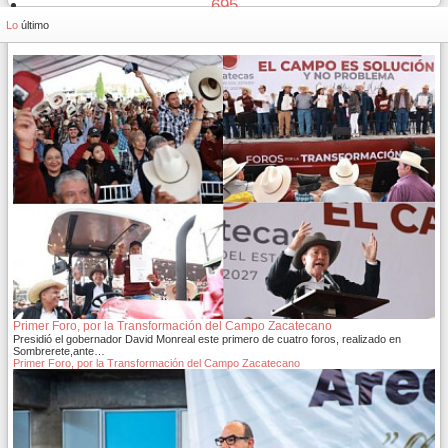
695
696
Lo
último
Primer Foro, por la Transformación del Campo Zacatecano
Presidió el gobernador David Monreal este primero de cuatro foros, realizado en
Sombrerete,ante…
Primer Foro, por la Transformación del Campo Zacatecano