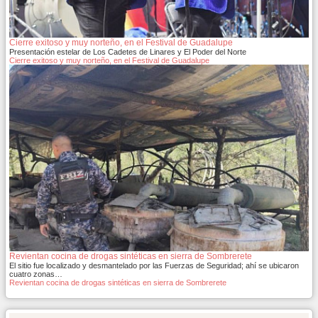
Cierre exitoso y muy norteño, en el Festival de Guadalupe
Presentación estelar de Los Cadetes de Linares y El Poder del Norte
Cierre exitoso y muy norteño, en el Festival de Guadalupe
Revientan cocina de drogas sintéticas en sierra de Sombrerete
El sitio fue localizado y desmantelado por las Fuerzas de Seguridad; ahí se ubicaron
cuatro zonas…
Revientan cocina de drogas sintéticas en sierra de Sombrerete