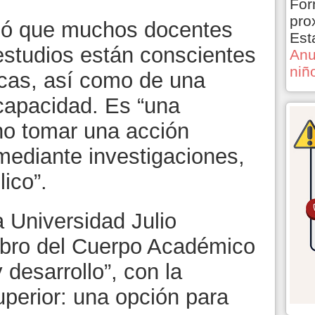
For
pro
ció que muchos docentes
Est
studios están conscientes
Anu
niñ
icas, así como de una
scapacidad. Es “una
no tomar una acción
mediante investigaciones,
ico”.
a Universidad Julio
bro del Cuerpo Académico
desarrollo”, con la
perior: una opción para