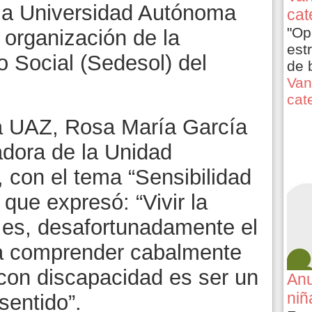
e la Universidad Autónoma
cat
"Op
 organización de la
est
o Social (Sedesol) del
de 
Van
cat
la UAZ, Rosa María García
adora de la Unidad
con el tema “Sensibilidad
l que expresó: “Vivir la
, es, desafortunadamente el
ra comprender cabalmente
con discapacidad es ser un
Anu
niñ
sentido”.