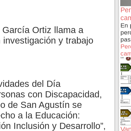
Per
cam
En 
García Ortiz llama a
per
investigación y trabajo
pas
Per
cam
vidades del Día
ersonas con Discapacidad,
lo de San Agustín se
echo a la Educación:
ón Inclusión y Desarrollo”,
Van