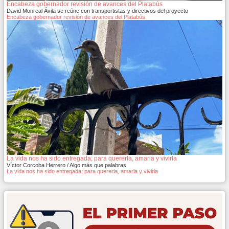
Encabeza gobernador revisión de avances del Platabús
David Monreal Ávila se reúne con transportistas y directivos del proyecto
Encabeza gobernador revisión de avances del Platabús
La vida nos ha sido entregada; para quererla, amarla y vivirla
Víctor Corcoba Herrero / Algo más que palabras
La vida nos ha sido entregada; para quererla, amarla y vivirla