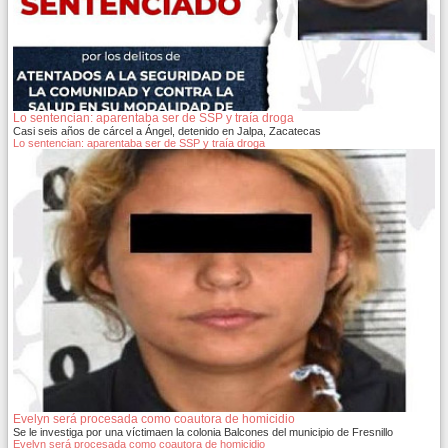
Lo sentencian: aparentaba ser de SSP y traía droga
Casi seis años de cárcel a Ángel, detenido en Jalpa, Zacatecas
Lo sentencian: aparentaba ser de SSP y traía droga
Evelyn será procesada como coautora de homicidio
Se le investiga por una víctimaen la colonia Balcones del municipio de Fresnillo
Evelyn será procesada como coautora de homicidio