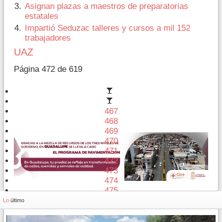
Asignan plazas a maestros de preparatorias
estatales
Impartió Seduzac talleres y cursos a mil 152
trabajadores
UAZ
Página 472 de 619
467
468
469
470
471
472
473
474
475
476
Lo
último