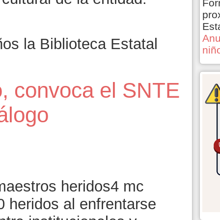
For
pro
Est
Anu
s la Biblioteca Estatal
niñ
o, convoca el SNTE
iálogo
 heridos al enfrentarse