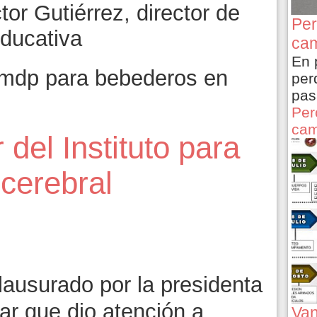
or Gutiérrez, director de
Per
Educativa
cam
En 
 mdp para bebederos en
per
pas
Per
cam
del Instituto para
 cerebral
ausurado por la presidenta
ar que dio atención a
Van