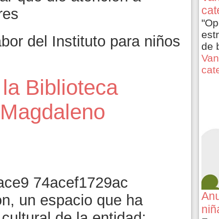
cat
res
"Op
est
or del Instituto para niños
de 
Van
cat
a Biblioteca
o Magdaleno
Anu
ón, un espacio que ha
niñ
cultural de la entidad: