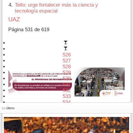
Tello: urge fortalecer más la ciencia y
tecnología espacial
UAZ
Página 531 de 619
526
527
528
529
530
531
532
533
534
535
Lo
último