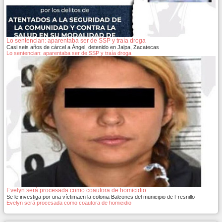
Lo sentencian: aparentaba ser de SSP y traía droga
Casi seis años de cárcel a Ángel, detenido en Jalpa, Zacatecas
Lo sentencian: aparentaba ser de SSP y traía droga
Evelyn será procesada como coautora de homicidio
Se le investiga por una víctimaen la colonia Balcones del municipio de Fresnillo
Evelyn será procesada como coautora de homicidio