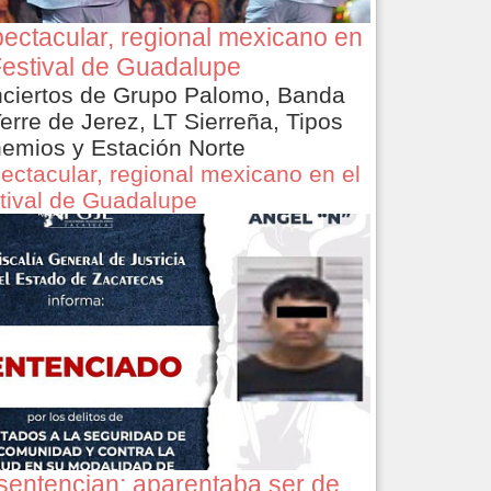
ectacular, regional mexicano en
Festival de Guadalupe
ciertos de Grupo Palomo, Banda
Terre de Jerez, LT Sierreña, Tipos
emios y Estación Norte
ectacular, regional mexicano en el
tival de Guadalupe
sentencian: aparentaba ser de