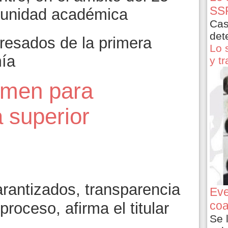
SSP
a unidad académica
Cas
det
resados de la primera
Lo 
ía
y t
amen para
 superior
rantizados, transparencia
Eve
coa
 proceso, afirma el titular
Se 