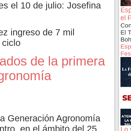
es el 10 de julio: Josefina
Esp
el 
Con
z ingreso de 7 mil
El 
Boh
ciclo
Esp
Fes
ados de la primera
Agronomía
tro, en el ámbito del 25
Lo 