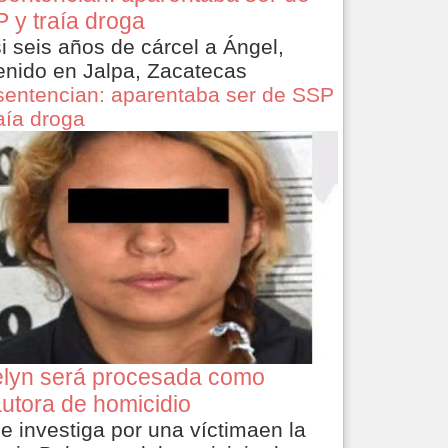
 y traía droga
i seis años de cárcel a Ángel,
enido en Jalpa, Zacatecas
sentencian: aparentaba ser de SSP
raía droga
lyn será procesada como
utora de homicidio
le investiga por una víctimaen la