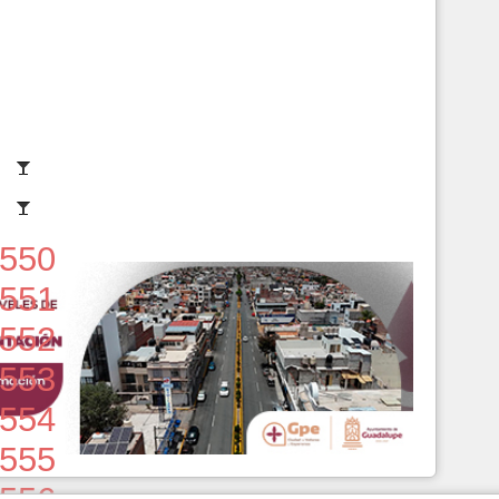
550
551
552
553
554
555