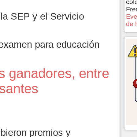
col
Fre
la SEP y el Servicio
Eve
de 
 examen para educación
 ganadores, entre
rsantes
bieron premios y