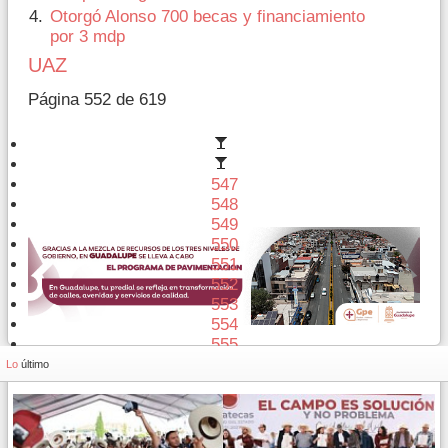
Otorgó Alonso 700 becas y financiamiento
por 3 mdp
UAZ
Página 552 de 619
547
548
549
550
551
552
553
554
555
556
Lo
último