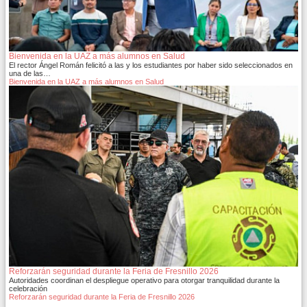
Bienvenida en la UAZ a más alumnos en Salud
El rector Ángel Román felicitó a las y los estudiantes por haber sido seleccionados en
una de las…
Bienvenida en la UAZ a más alumnos en Salud
Reforzarán seguridad durante la Feria de Fresnillo 2026
Autoridades coordinan el despliegue operativo para otorgar tranquilidad durante la
celebración
Reforzarán seguridad durante la Feria de Fresnillo 2026