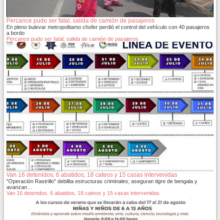
Percance pudo ser fatal; salida de camión de pasajeros
En pleno bulevar metropolitamo chofer perdió el control del vehículo con 40 pasajeros
a bordo
Percance pudo ser fatal; salida de camión de pasajeros
Van 16 detenidos, 6 abatidos, 18 cateos y 15 casas intervenidas
"Operación Rastrillo" debilita estructuras criminales; aseguran tigre de bengala y
avanzan…
Van 16 detenidos, 6 abatidos, 18 cateos y 15 casas intervenidas