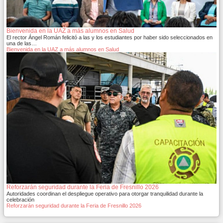
Bienvenida en la UAZ a más alumnos en Salud
El rector Ángel Román felicitó a las y los estudiantes por haber sido seleccionados en
una de las…
Bienvenida en la UAZ a más alumnos en Salud
Reforzarán seguridad durante la Feria de Fresnillo 2026
Autoridades coordinan el despliegue operativo para otorgar tranquilidad durante la
celebración
Reforzarán seguridad durante la Feria de Fresnillo 2026