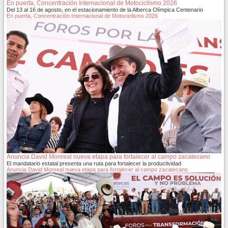
En puerta, Concentración Internacional de Motociclismo 2026
Del 13 al 16 de agosto, en el estacionamiento de la Alberca Olímpica Centenario
En puerta, Concentración Internacional de Motociclismo 2026
Anuncia David Monreal nueva etapa para fortalecer al campo zacatecano
El mandatario estatal presenta una ruta para fortalecer la productividad
Anuncia David Monreal nueva etapa para fortalecer al campo zacatecano