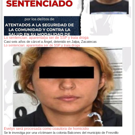
Lo sentencian: aparentaba ser de SSP y traía droga
Casi seis años de cárcel a Ángel, detenido en Jalpa, Zacatecas
Lo sentencian: aparentaba ser de SSP y traía droga
Evelyn será procesada como coautora de homicidio
Se le investiga por una víctimaen la colonia Balcones del municipio de Fresnillo