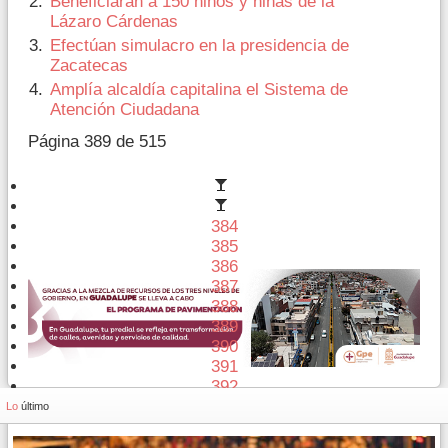
Beneficiarán a 150 niños y niñas de la
Lázaro Cárdenas
Efectúan simulacro en la presidencia de
Zacatecas
Amplía alcaldía capitalina el Sistema de
Atención Ciudadana
Página 389 de 515
384
385
386
387
388
389
390
391
392
393
Lo
último