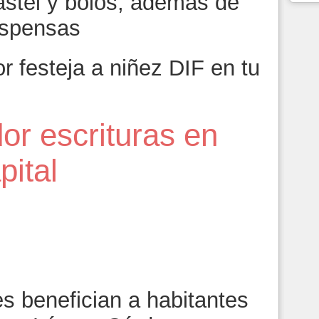
pastel y bolos, además de
espensas
r festeja a niñez DIF en tu
or escrituras en
pital
s benefician a habitantes