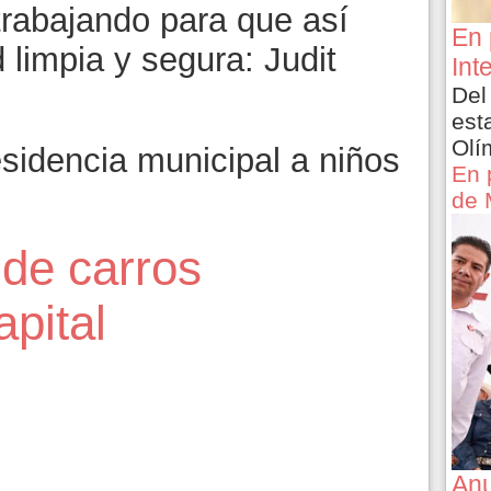
trabajando para que así
En 
limpia y segura: Judit
Int
Del
est
Olí
sidencia municipal a niños
En 
de 
 de carros
apital
Anu