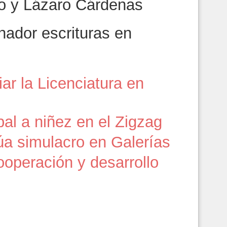
io y Lázaro Cárdenas
ador escrituras en
ar la Licenciatura en
pal a niñez en el Zigzag
túa simulacro en Galerías
ooperación y desarrollo