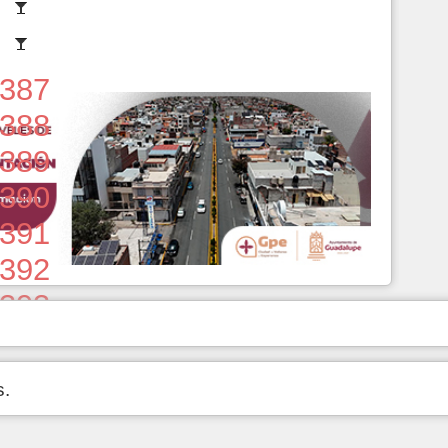
387
388
389
390
391
392
393
394
395
s.
396