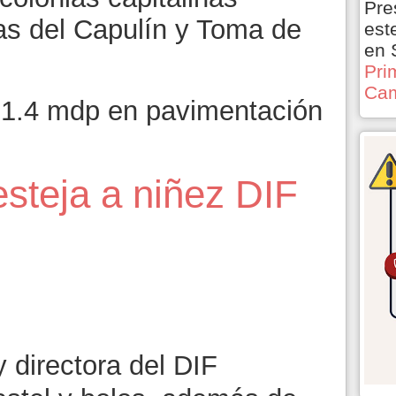
Pre
s del Capulín y Toma de
est
en 
Pri
Cam
 1.4 mdp en pavimentación
esteja a niñez DIF
y directora del DIF