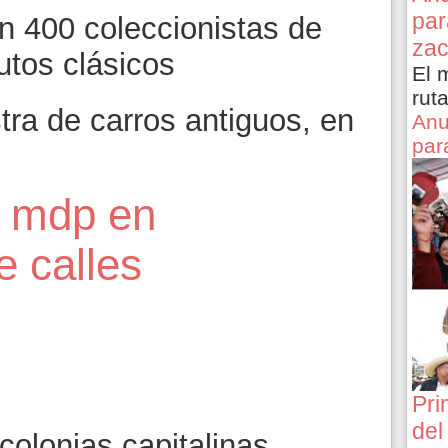
par
n 400 coleccionistas de
zac
utos clásicos
El 
rut
ra de carros antiguos, en
Anu
par
4 mdp en
e calles
Pri
del
colonias capitalinas