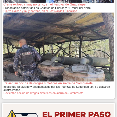
Cierre exitoso y muy norteño, en el Festival de Guadalupe
Presentación estelar de Los Cadetes de Linares y El Poder del Norte
Cierre exitoso y muy norteño, en el Festival de Guadalupe
Revientan cocina de drogas sintéticas en sierra de Sombrerete
El sitio fue localizado y desmantelado por las Fuerzas de Seguridad; ahí se ubicaron
cuatro zonas…
Revientan cocina de drogas sintéticas en sierra de Sombrerete