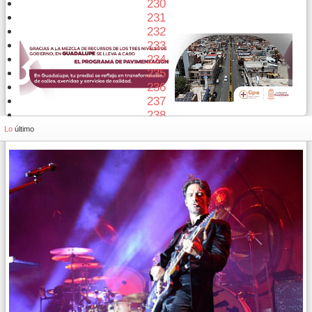
230
231
232
233
234
235
236
237
238
239
Lo
último