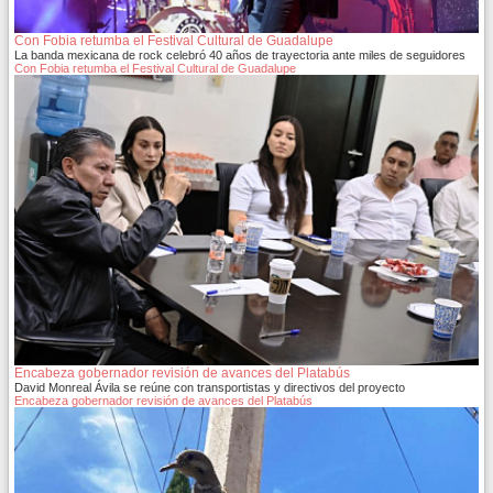
Con Fobia retumba el Festival Cultural de Guadalupe
La banda mexicana de rock celebró 40 años de trayectoria ante miles de seguidores
Con Fobia retumba el Festival Cultural de Guadalupe
Encabeza gobernador revisión de avances del Platabús
David Monreal Ávila se reúne con transportistas y directivos del proyecto
Encabeza gobernador revisión de avances del Platabús