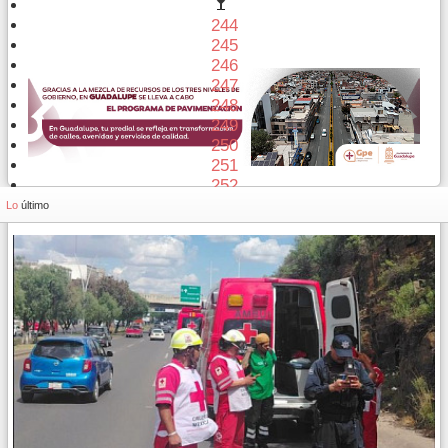
244
245
246
247
248
249
250
251
252
253
Lo
último