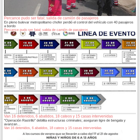
Percance pudo ser fatal; salida de camión de pasajeros
En pleno bulevar metropolitamo chofer perdió el control del vehículo con 40 pasajeros
a bordo
Percance pudo ser fatal; salida de camión de pasajeros
Van 16 detenidos, 6 abatidos, 18 cateos y 15 casas intervenidas
"Operación Rastrillo" debilita estructuras criminales; aseguran tigre de bengala y
avanzan…
Van 16 detenidos, 6 abatidos, 18 cateos y 15 casas intervenidas