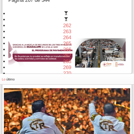
Página 267 de 344
262
263
264
265
266
267
268
269
270
271
Lo
último