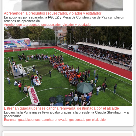
Aprehenden a presuntos secuestrador, violador y estafador
En acciones por separado, la FGJEZ y Mesa de Construcción de Paz cumplieron
órdenes de aprehensión…
Aprehenden a presuntos secuestrador, violador y estafador
Estrenan guadalupenses cancha renovada, gestionada por el alcalde
La cancha la Purísima se llevó a cabo gracias a la presidenta Claudia Sheinbaum y al
gobernador…
Estrenan guadalupenses cancha renovada, gestionada por el alcalde