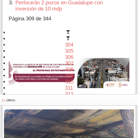
Perforarán 2 pozos en Guadalupe con
inversión de 10 mdp
Página 309 de 344
304
305
306
307
308
309
310
311
312
313
Lo
último